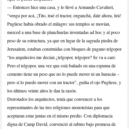
— Entonces hice una casa, y lo llevé a Armando Cavalieri,
“venga por acá, ¡Tito, traé el tractor, enganchá, dale ahora, tirá!
Pugliese había obrado el milagro: sus templos se movían,
merced a una base de planchuelas inventadas ad hoc y al poco
peso de su estructura, ya que en lugar de la sagrada piedra de
Jerusalem, estaban construidas con bloques de pagano telgopor
“los arquitectos me decían ¿telgopor, telgopor? Se va a caer.
Pero el telgopor, una vez que está bañado en una espuma de
cemento tiene un peso que no lo puede mover ni un huracán –
pero sí lo puedo mover con un tractor”, guiña el ojo Pugliese, y
los últimos veinte años le dan la razón.
Derrotados los arquitectos, tenía que convencer a los
representantes de las tres religiones monoteístas para que
aceptaran estar juntas en el mismo predio. Con diplomacia
digna de Camp David, convenció al rabino bajo promesa de