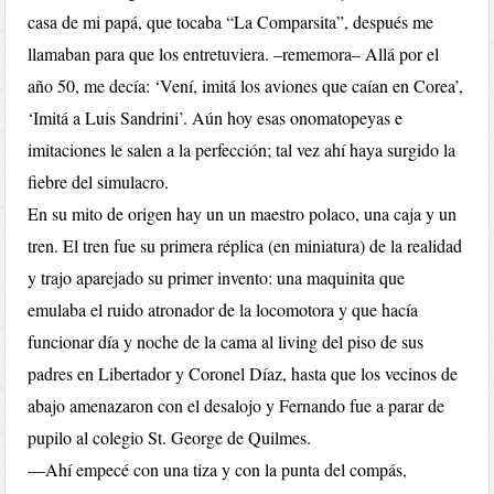
casa de mi papá, que tocaba “La Comparsita”, después me
llamaban para que los entretuviera. –rememora– Allá por el
año 50, me decía: ‘Vení, imitá los aviones que caían en Corea’,
‘Imitá a Luis Sandrini’. Aún hoy esas onomatopeyas e
imitaciones le salen a la perfección; tal vez ahí haya surgido la
fiebre del simulacro.
En su mito de origen hay un un maestro polaco, una caja y un
tren. El tren fue su primera réplica (en miniatura) de la realidad
y trajo aparejado su primer invento: una maquinita que
emulaba el ruido atronador de la locomotora y que hacía
funcionar día y noche de la cama al living del piso de sus
padres en Libertador y Coronel Díaz, hasta que los vecinos de
abajo amenazaron con el desalojo y Fernando fue a parar de
pupilo al colegio St. George de Quilmes.
—Ahí empecé con una tiza y con la punta del compás,