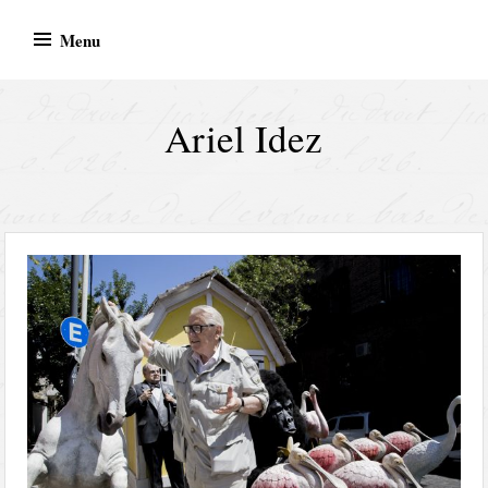
Skip
Menu
to
content
Ariel Idez