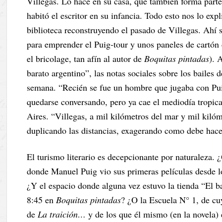
Villegas. Lo hace en su casa, que también forma parte 
habitó el escritor en su infancia. Todo esto nos lo exp
biblioteca reconstruyendo el pasado de Villegas. Ahí s
para emprender el Puig-tour y unos paneles de cartón co
el bricolage, tan afín al autor de
Boquitas pintadas
). 
barato argentino”, las notas sociales sobre los bailes d
semana. “Recién se fue un hombre que jugaba con Puig
quedarse conversando, pero ya cae el mediodía tropic
Aires. “Villegas, a mil kilómetros del mar y mil kiló
duplicando las distancias, exagerando como debe hacer 
El turismo literario es decepcionante por naturaleza. 
donde Manuel Puig vio sus primeras películas desde 
¿Y el espacio donde alguna vez estuvo la tienda “El 
8:45 en
Boquitas pintadas
? ¿O la Escuela N° 1, de cu
de
La traición…
y de los que él mismo (en la novela) 