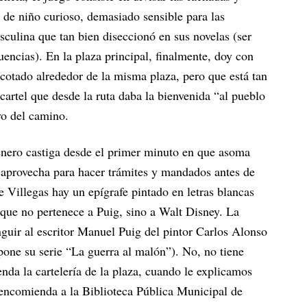
s de niño curioso, demasiado sensible para las
culina que tan bien diseccionó en sus novelas (ser
uencias). En la plaza principal, finalmente, doy con
acotado alrededor de la misma plaza, pero que está tan
artel que desde la ruta daba la bienvenida “al pueblo
vo del camino.
 enero castiga desde el primer minuto en que asoma
te aprovecha para hacer trámites y mandados antes de
e Villegas hay un epígrafe pintado en letras blancas
 que no pertenece a Puig, sino a Walt Disney. La
nguir al escritor Manuel Puig del pintor Carlos Alonso
pone su serie “La guerra al malón”). No, no tiene
nda la cartelería de la plaza, cuando le explicamos
 encomienda a la Biblioteca Pública Municipal de