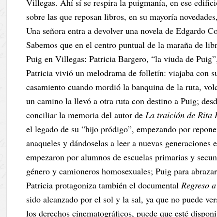
Villegas. Ahí sí se respira la puigmanía, en ese edif
sobre las que reposan libros, en su mayoría novedades
Una señora entra a devolver una novela de Edgardo Coz
Sabemos que en el centro puntual de la maraña de libr
Puig en Villegas: Patricia Bargero, “la viuda de Puig”
Patricia vivió un melodrama de folletín: viajaba con su
casamiento cuando mordió la banquina de la ruta, volc
un camino la llevó a otra ruta con destino a Puig; desd
conciliar la memoria del autor de
La traición de Rit
el legado de su “hijo pródigo”, empezando por reponer
anaqueles y dándoselas a leer a nuevas generaciones e
empezaron por alumnos de escuelas primarias y secund
género y camioneros homosexuales; Puig para abrazar l
Patricia protagoniza también el documental
Regreso a
sido alcanzado por el sol y la sal, ya que no puede v
los derechos cinematográficos, puede que esté dispon