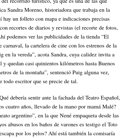
del recorrido turístico, ya que es una de las que
lica Sandra Moreno, historiadora que trabaja en la
í hay un folleto con mapa e indicaciones precisas
n recortes de diarios y revistas (el recorte de fotos,
Ahí podemos ver las publicidades de la tienda “El
e carnaval, la cartelera de cine con los estrenos de la
 en la vereda”, acota Sandra, cuya calidez invita a
al y quedan casi quinientos kilómetros hasta Buenos
metros de la montaña”, sentenció Puig alguna vez,
todo escritor que se precie de tal.
¿Qué debería sentir ante la fachada del Teatro Español,
los cuatro años, llevado de la mano por mamá Malé?
barato argentino”, en la que Nené empaqueta desde las
yos abusos en los baños de varones es testigo el Toto
escapa por los pelos? Ahí está también la comisaría