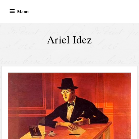
Skip
Menu
to
content
Ariel Idez