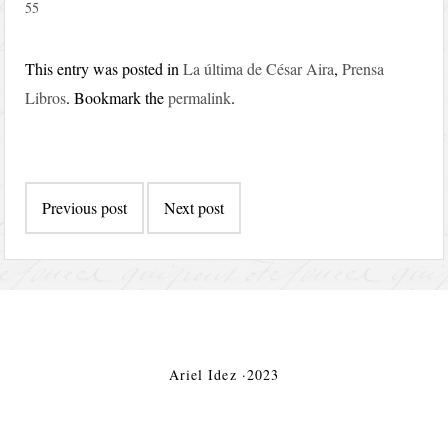
55
This entry was posted in
La última de César Aira
,
Prensa
Libros
. Bookmark the
permalink
.
Post
Previous post
Next post
navigation
Ariel Idez ·2023