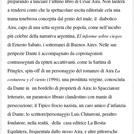
preparando a lanciare l’ultimo libro di César Aira. Non tarderà
a rendersi conto che la spettacolare uscita editoriale cela una
trama tenebrosa concepita dal genio del male, il diabolico
Aira, capo di una setta segreta che popola, come nell’incubo
più celebre della narrativa argentina,
El informe sobre ciegos
di Ernesto Sabato, i sotterranei di Buenos Aires. Nelle sue
peripezie Dante è accompagnato da coprotagonisti
contrassegnati da epiteti accattivanti, come la Sartina di
Pringles, spin-off di un personaggio del romanzo di Aira
La
costurera y el viento
(1994), una prostituta vergine, conosciuta
da Dante in un bordello di proprietà di Aira; lo Spacciatore
letterario, un paranoico libraio clandestino con manie di
persecuzione; il Tipico frocio nazista, un caro amico d’infanzia
di Dante; lo scrittore/personaggio Luis Chitarroni, peraltro
fondatore, nella realtà, della casa editrice La Bestia
Equilátera, frequentata dallo stesso Aira; e altre pittoresche