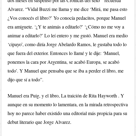
dos meses en suspenso por las Crónicas del sexo ” recuerda
Alvarez. “Vidal Buzzi me llama y me dice ‘Mirá, me pasa esto
¿Vos conocés el libro?’ Yo conocía pedacitos, porque Manuel
era amiguete. ‘¿Y te animás a editarlo?’ ‘¿Cómo no me voy a
animar a editarlo?’ Lo leí entero y me gustó. Manuel era medio
‘cipayo’, como diría Jorge Abelardo Ramos, le gustaba todo lo
que fuera del exterior. Entonces lo llamé y le dije: ‘Manuel,
ponemos la cara por Argentina, se acabó Europa, se acabó
todo’. Y Manuel que pensaba que se iba a perder el libro, me
dijo que sí a todo”.
Manuel era Puig, y el libro, La traición de Rita Hayworth . Y
aunque en su momento lo lamentara, en la mirada retrospectiva
hoy no parece haber existido una editorial más propicia para su
debut literario que Jorge Alvarez.