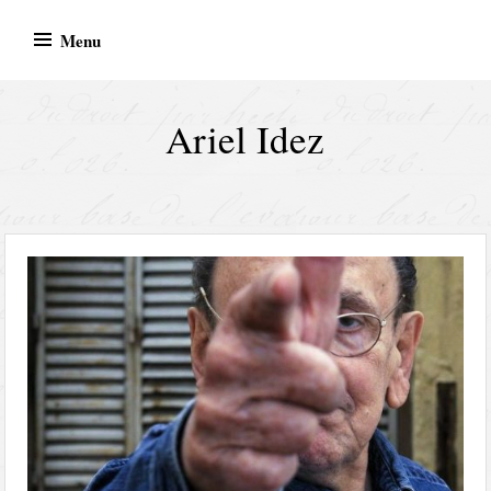
Skip
Menu
to
content
Ariel Idez