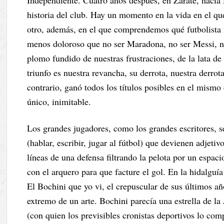
Independiente. Cuatro años después, en Zárate, nacía
historia del club. Hay un momento en la vida en el q
otro, además, en el que comprendemos qué futbolista n
menos doloroso que no ser Maradona, no ser Messi, no
plomo fundido de nuestras frustraciones, de la lata de
triunfo es nuestra revancha, su derrota, nuestra derro
contrario, ganó todos los títulos posibles en el mismo
único, inimitable.
Los grandes jugadores, como los grandes escritores, 
(hablar, escribir, jugar al fútbol) que devienen adjet
líneas de una defensa filtrando la pelota por un espa
con el arquero para que facture el gol. En la hidalguí
El Bochini que yo vi, el crepuscular de sus últimos año
extremo de un arte. Bochini parecía una estrella de la
(con quien los previsibles cronistas deportivos lo com