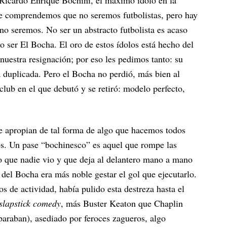
 Ricardo Enrique Bochini, el máximo ídolo en la
ue comprendemos que no seremos futbolistas, pero hay
o seremos. No ser un abstracto futbolista es acaso
 ser El Bocha. El oro de estos ídolos está hecho del
 nuestra resignación; por eso les pedimos tanto: su
ta duplicada. Pero el Bocha no perdió, más bien al
 club en el que debutó y se retiró: modelo perfecto,
se apropian de tal forma de algo que hacemos todos
ivos. Un pase “bochinesco” es aquel que rompe las
cio que nadie vio y que deja al delantero mano a mano
a del Bocha era más noble gestar el gol que ejecutarlo.
s de actividad, había pulido esta destreza hasta el
slapstick comedy
, más Buster Keaton que Chaplin
paraban), asediado por feroces zagueros, algo