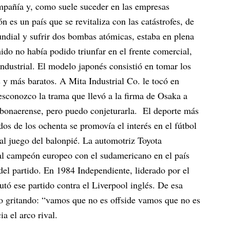
mpañía y, como suele suceder en las empresas
 es un país que se revitaliza con las catástrofes, de
ndial y sufrir dos bombas atómicas, estaba en plena
do no había podido triunfar en el frente comercial,
industrial. El modelo japonés consistió en tomar los
 y más baratos. A Mita Industrial Co. le tocó en
Desconozco la trama que llevó a la firma de Osaka a
 bonaerense, pero puedo conjeturarla. El deporte más
dos de los ochenta se promovía el interés en el fútbol
 al juego del balonpié. La automotriz Toyota
 al campeón europeo con el sudamericano en el país
 del partido. En 1984 Independiente, liderado por el
tó ese partido contra el Liverpool inglés. De esa
o gritando: “vamos que no es offside vamos que no es
a el arco rival.